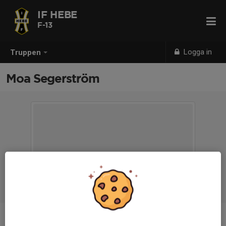
IF HEBE
F-13
Logga in
Truppen
Moa Segerström
Position
-