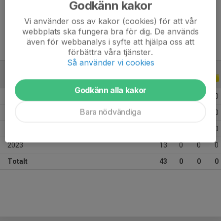
Godkänn kakor
Ålder
13 år
Vi använder oss av kakor (cookies) för att vår
webbplats ska fungera bra för dig. De används
även för webbanalys i syfte att hjälpa oss att
förbättra våra tjänster.
Så använder vi cookies
ALLA SERIER
ALLA ÅR
Godkänn alla kakor
2026
5
0
0
0
Bara nödvändiga
2025
13
0
0
0
2024
12
0
0
0
2023
13
0
0
0
Totalt
43
0
0
0