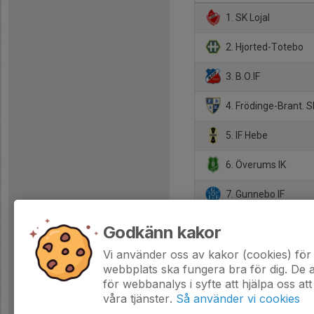
1. SK Lojal
2. Hjorted-Totebo
3. B.O.IF
4. Frödinge-Brant. S
5. IF Hebe
6. Överums IK
7. Gunnebo IF
8. Gamleby FF
Godkänn kakor
9. Horn/Hycklinge IF
Vi använder oss av kakor (cookies) för 
webbplats ska fungera bra för dig. De
för webbanalys i syfte att hjälpa oss att
våra tjänster.
Så använder vi cookies