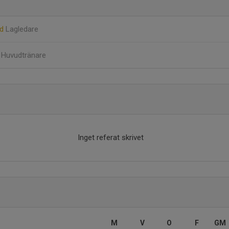
rd
Lagledare
n
Huvudtränare
Inget referat skrivet
M
V
O
F
GM