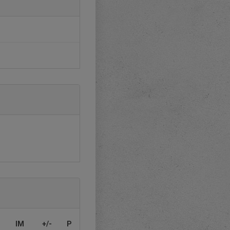
IM
+/-
P