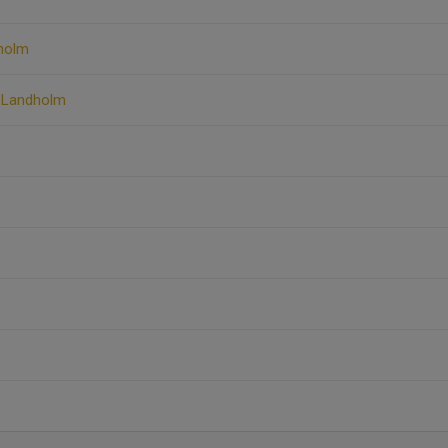
rholm
 Landholm