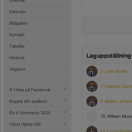
Statistik
Kalender
Bildgalleri
Kontakt
Tabeller
Laguppställning
Historia
Ungdom
3. Liam Bohlin
7. Rasmus Sand
IF Hebe på Facebook
Koppla ditt spelkort
9. Melker Joha
Div 6 Vimmerby 2024
10. William Musi
Vårat Hjärta Slår
12. Lucas Bohlin