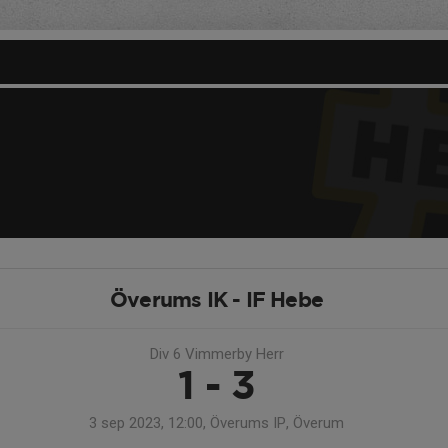
Överums IK - IF Hebe
Div 6 Vimmerby Herr
1 - 3
3 sep 2023, 12:00, Överums IP, Överum