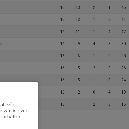
16
13
2
1
46
16
13
1
2
41
16
11
1
4
42
K
16
9
4
3
30
16
6
1
9
28
16
5
2
9
26
16
5
1
10
24
16
2
0
14
19
att vår
16
1
2
13
16
 används även
 förbättra