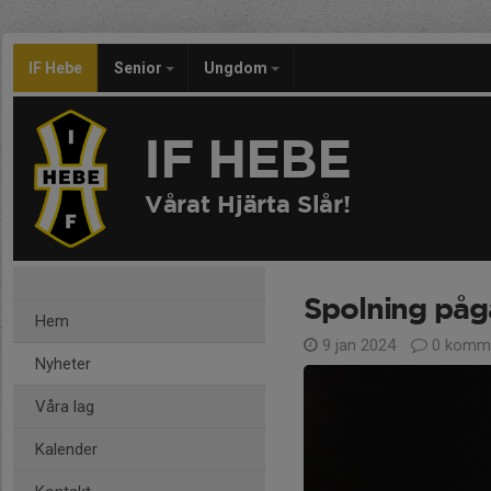
IF Hebe
Senior
Ungdom
IF HEBE
Vårat Hjärta Slår!
Spolning påg
Hem
9 jan 2024
0 komme
Nyheter
Våra lag
Kalender