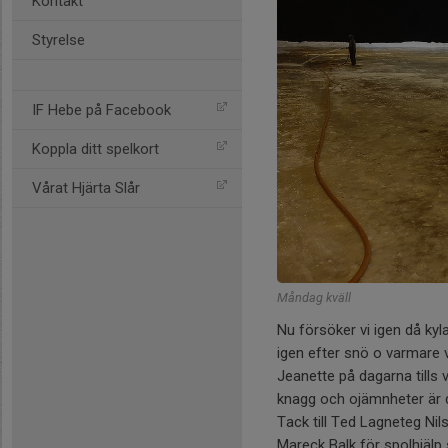
Kontakt
Styrelse
IF Hebe på Facebook
Koppla ditt spelkort
Vårat Hjärta Slår
Måndag kväll
Nu försöker vi igen då kyla
igen efter snö o varmare v
Jeanette på dagarna tills vi
knagg och ojämnheter är 
Tack till Ted Lagneteg N
Mareck Balk för spolhjälp 