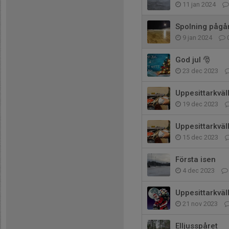
11 jan 2024
Spolning pågå
9 jan 2024
God jul 🎅
23 dec 2023
Uppesittarkväl
19 dec 2023
Uppesittarkväl
15 dec 2023
Första isen
4 dec 2023
Uppesittarkväl
21 nov 2023
Elljusspåret