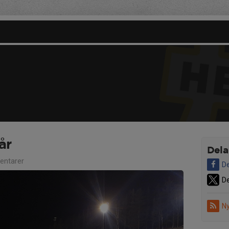
år
Dela
ntarer
De
De
Ny