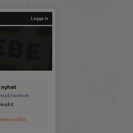
Logga in
 nyhet
la på Facebook
la på X
heter via RSS