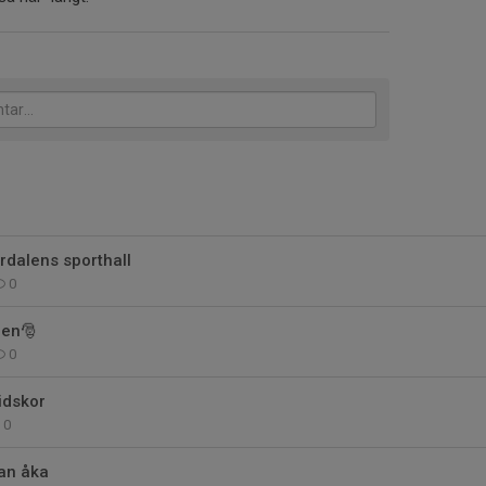
erdalens sporthall
0
len🎅
0
idskor
0
an åka