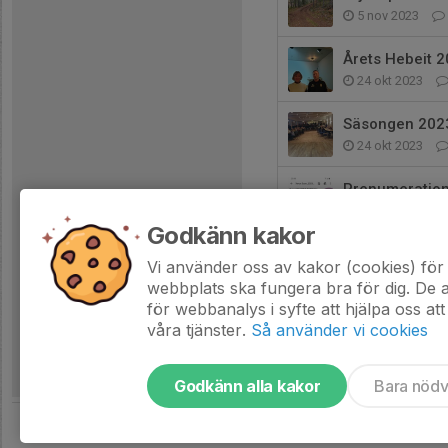
5 nov 2023
Årets Hebeit 
24 okt 2023
Säsongen 202
24 okt 2023
Prenumeration
28 feb 2023
Godkänn kakor
God jul 🎅
Vi använder oss av kakor (cookies) för 
22 dec 2022
webbplats ska fungera bra för dig. De
för webbanalys i syfte att hjälpa oss att
våra tjänster.
Så använder vi cookies
Godkänn alla kakor
Bara nöd
Tjäna pengar till föreningen