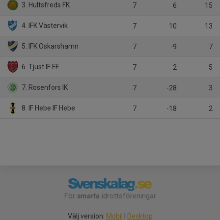
3. Hultsfreds FK
7
6
15
4. IFK Västervik
7
10
13
5. IFK Oskarshamn
7
-9
7
6. Tjust IF FF
7
2
5
7. Rosenfors IK
7
-28
3
8. IF Hebe IF Hebe
7
-18
2
För
smarta
idrottsföreningar
Välj version:
Mobil
|
Desktop