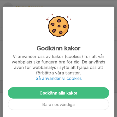
Mayah Karlsson
Moa Segerström
Mollie Gudmunsson
Godkänn kakor
Nellie Martinsson
Vi använder oss av kakor (cookies) för att vår
Sabina Hansen
webbplats ska fungera bra för dig. De används
även för webbanalys i syfte att hjälpa oss att
förbättra våra tjänster.
Thea Martinsson
Så använder vi cookies
Ledare
Godkänn alla kakor
Elin Martinsson
Tränare
Bara nödvändiga
Sofia Segerström
Tränare