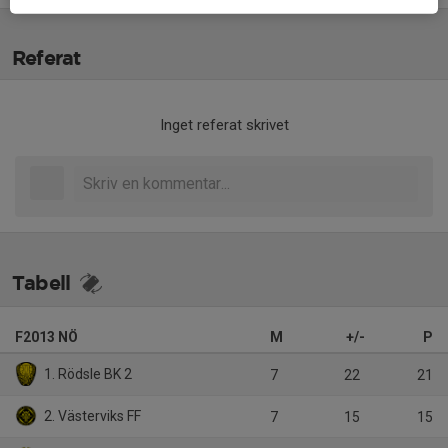
Referat
Inget referat skrivet
Tabell
F2013 NÖ
M
+/-
P
1. Rödsle BK 2
7
22
21
2. Västerviks FF
7
15
15