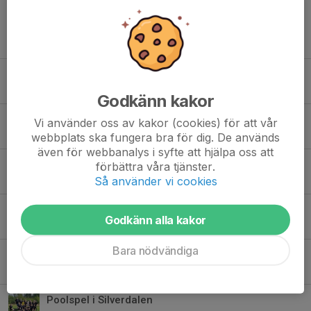
Tidigare nyheter
Supportertröjor IF HEBE
7 maj, 15:24
0
Godkänn kakor
Ny säsong för F10 (F18-14)
Vi använder oss av kakor (cookies) för att vår
26 feb, 10:22
0
webbplats ska fungera bra för dig. De används
även för webbanalys i syfte att hjälpa oss att
Träningsavslutning
förbättra våra tjänster.
Så använder vi cookies
15 sep 2025
0
Uppstart
Godkänn alla kakor
31 mar 2025
0
Bara nödvändiga
Lagergrens cup i Mörlunda
22 sep 2024
3
Poolspel i Silverdalen